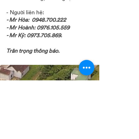
- Người liên hệ:
- Mr Hòa:
0948.700.222
- Mr Hoành:
0976.105.559
- Mr Kỷ:
0973.705.869
.
Trân trọng thông báo.
ADDRESS
Level 3, Vinaconex 1
289A Khuat Duy Tien Street
Hanoi
Vietnam