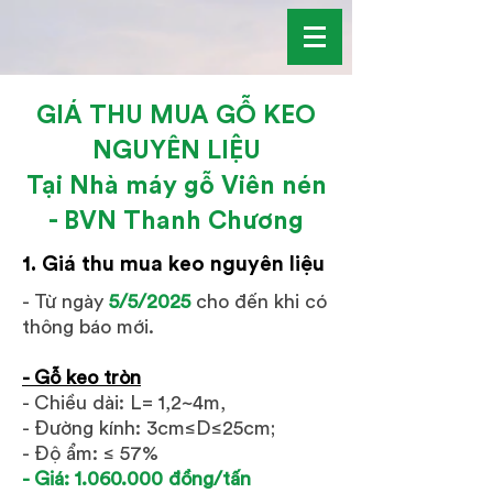
GIÁ THU MUA GỖ KEO
NGUYÊN LIỆU
Tại Nhà máy gỗ Viên nén
- BVN Thanh Chương
1. Giá thu mua keo nguyên liệu
- Từ ngày
5/5/2025
cho đến khi có
thông báo mới.
- Gỗ keo tròn
-
Chiều dài: L= 1,2~4m,
- Đường kính: 3cm≤D≤25cm;
- Độ ẩm: ≤ 57%
- Giá:
1.060.000
đồng/tấn