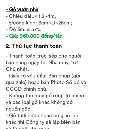
- Gỗ vườn nhà
- Chiều dàiL= 1.2~4m,
- Đường kính: 3cm≤D≤25cm;
- Độ ẩm: ≤ 57%
- Giá: 960.000 đồng/tấn
2. Thủ tục thanh toán
- Thanh toán trực tiếp cho người
bán hàng ngày tại Nhà máy, trừ
Chủ nhật.
- Giấy tờ yêu cầu: Bản chụp (gửi
qua zalo) hoặc bản Photo Sổ đỏ và
CCCD chính chủ.
- Không thu mua gỗ rừng tự nhiên
và các loại gỗ khác không có
nguồn gốc.
- Gỗ tưới nước hoặc có gian lận
khác thì Công ty sẽ lập biên bản
và từ chối thu mua.